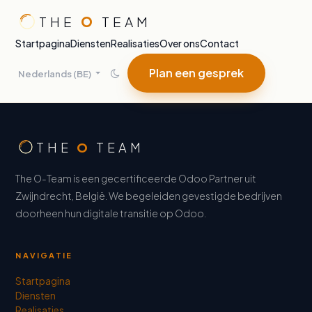
Overslaan naar inhoud
THE
O
TEAM
Startpagina
Diensten
Realisaties
Over ons
Contact
Plan een gesprek
Nederlands (BE)
THE
O
TEAM
The O-Team is een gecertificeerde Odoo Partner uit
Zwijndrecht, België. We begeleiden gevestigde bedrijven
doorheen hun digitale transitie op Odoo.
NAVIGATIE
Startpagina
Diensten
Realisaties