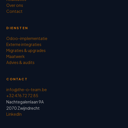
Over ons
Contact
DIENSTEN
Odoo-implementatie
Externe integraties
Migraties & upgrades
Maatwerk
Advies & audits
CONTACT
info@the-o-team.be
+32 476 72 72 85
Nachtegalenlaan 9A
2070 Zwijndrecht
LinkedIn