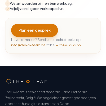
We antwoorden binnen één werkdag.
✓
Vrijblijveind, geen verkoopsdruk.
✓
Plan een gesprek
Liever e-mailen? Bereik ons rechtstreeks op
info@the-o-team.be
of bel
+32 476 72 72 85
.
THE
O
TEAM
The O-Team is een gecertificeerde Odoo Partner uit
Zwijndrecht, België. We begeleiden gevestigde bedrijven
doorheen hun digitale transitie op Odoo.