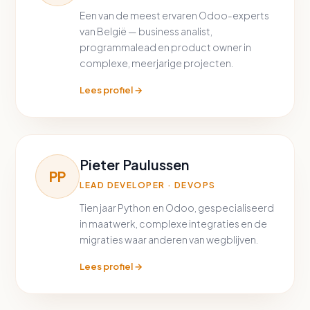
Een van de meest ervaren Odoo-experts
van België — business analist,
programmalead en product owner in
complexe, meerjarige projecten.
Lees profiel →
Pieter Paulussen
PP
LEAD DEVELOPER · DEVOPS
Tien jaar Python en Odoo, gespecialiseerd
in maatwerk, complexe integraties en de
migraties waar anderen van wegblijven.
Lees profiel →