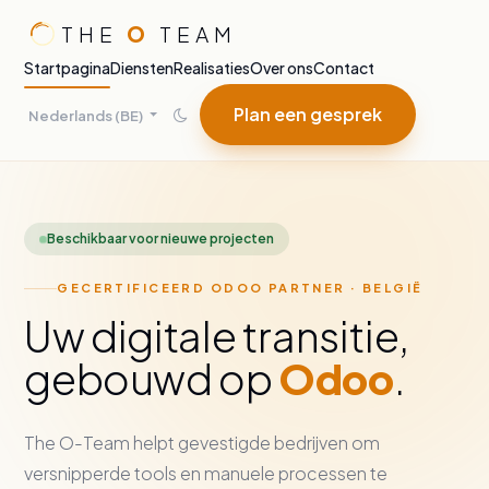
Overslaan naar inhoud
THE
O
TEAM
Startpagina
Diensten
Realisaties
Over ons
Contact
Plan een gesprek
Nederlands (BE)
Beschikbaar voor nieuwe projecten
GECERTIFICEERD ODOO PARTNER · BELGIË
Uw digitale transitie,
gebouwd op
Odoo
.
The O-Team helpt gevestigde bedrijven om
versnipperde tools en manuele processen te