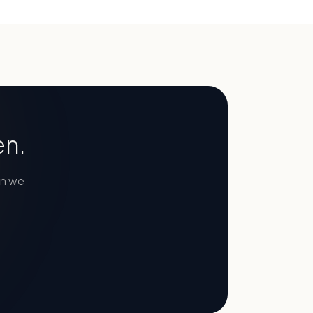
en.
en we