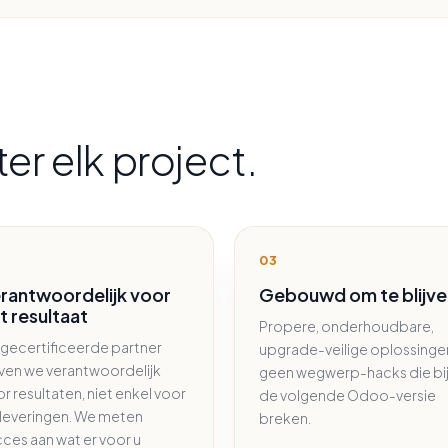
ter elk project.
03
rantwoordelijk voor
Gebouwd om te blijve
t resultaat
Propere, onderhoudbare,
 gecertificeerde partner
upgrade-veilige oplossinge
jven we verantwoordelijk
geen wegwerp-hacks die bi
r resultaten, niet enkel voor
de volgende Odoo-versie
leveringen. We meten
breken.
ces aan wat er voor u