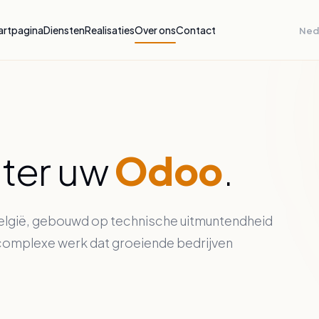
artpagina
Diensten
Realisaties
Over ons
Contact
Nede
ter uw
Odoo
.
België, gebouwd op technische uitmuntendheid
t complexe werk dat groeiende bedrijven