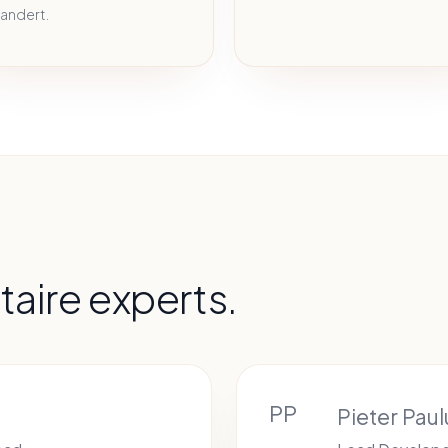
andert.
ire experts.
PP
Pieter Pau