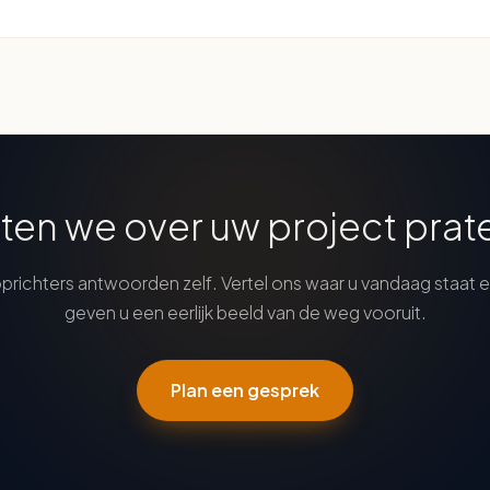
ten we over uw project prat
prichters antwoorden zelf. Vertel ons waar u vandaag staat 
geven u een eerlijk beeld van de weg vooruit.
Plan een gesprek