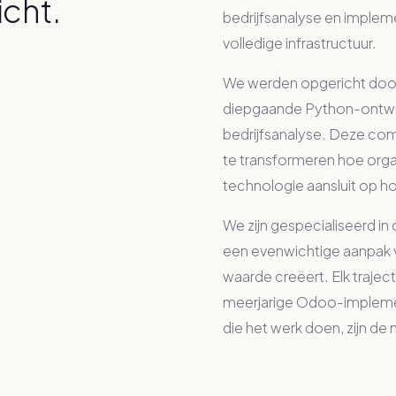
icht.
bedrijfsanalyse en implem
volledige infrastructuur.
We werden opgericht door
diepgaande Python-ontwi
bedrijfsanalyse. Deze co
te transformeren hoe org
technologie aansluit op ho
We zijn gespecialiseerd i
een evenwichtige aanpak v
waarde creëert. Elk trajec
meerjarige Odoo-impleme
die het werk doen, zijn de