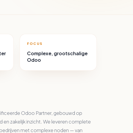
FOCUS
ter
Complexe, grootschalige
Odoo
ificeerde Odoo Partner, gebouwd op
 en zakelijk inzicht. We leveren complete
 bedrijven met complexe noden — van