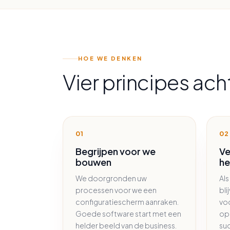
HOE WE DENKEN
Vier principes ach
01
02
Begrijpen voor we
Ve
bouwen
he
We doorgronden uw
Als
processen voor we een
bli
configuratiescherm aanraken.
voo
Goede software start met een
op
helder beeld van de business.
suc