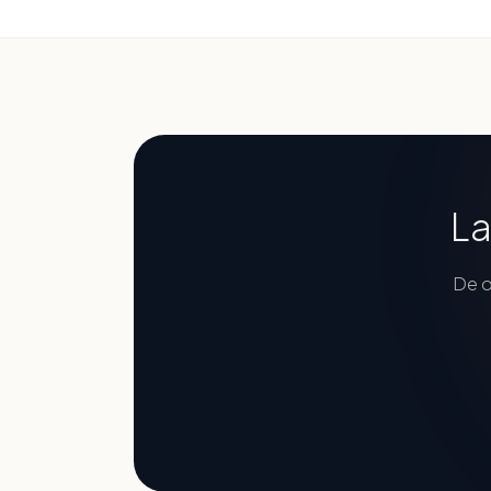
La
De o