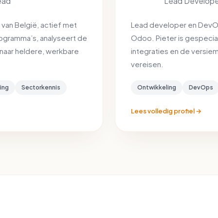
ead
Lead Develope
van België, actief met
Lead developer en DevOp
programma’s, analyseert de
Odoo. Pieter is gespeci
 naar heldere, werkbare
integraties en de versiem
vereisen.
ing
Sectorkennis
Ontwikkeling
DevOps
Lees volledig profiel →