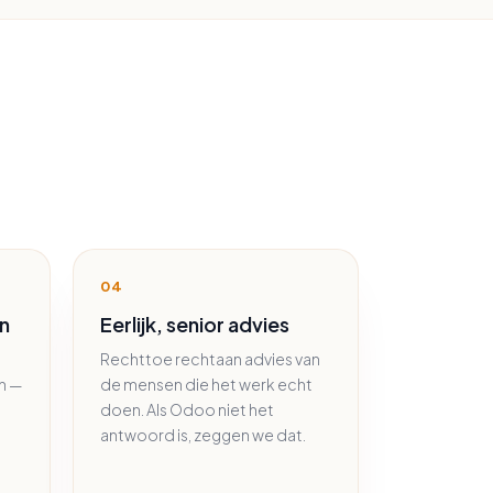
04
n
Eerlijk, senior advies
Rechttoe rechtaan advies van
n —
de mensen die het werk echt
j
doen. Als Odoo niet het
antwoord is, zeggen we dat.